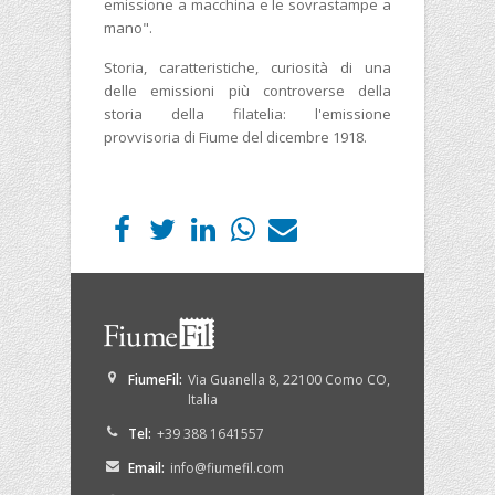
emissione a macchina e le sovrastampe a
mano".
Storia, caratteristiche, curiosità di una
delle emissioni più controverse della
storia della filatelia: l'emissione
provvisoria di Fiume del dicembre 1918.
FiumeFil
:
Via Guanella 8
,
22100
Como
CO
,
Italia
Tel:
+39 388 1641557
Email:
info@fiumefil.com