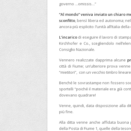
governo …omissis…”
“Al mondo” veniva inviato un chiaro m
sconfitto
, bensì libera ed autonoma; nell
ancora più esplicito: l’unità all’Italia della 
L’incarico
di eseguire il lavoro di stampa 
Kirchhofer e Co., scegliendolo nell’ele
Consiglio Nazionale.
Vennero realizzate dapprima alcune
p
città di Fiume; un’ulteriore prova venn
“mietitori”, con un vecchio timbro lineare
Benché le sovrastampe non fossero sodd
sportelli “poiché il materiale era già co
dovevano quadrare!
Venne, quindi, data disposizione alla d
più fine.
Alla ditta venne anche affidata buona 
della Posta di Fiume 1, quelle della tesor