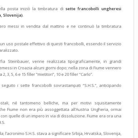
ella posta iniziò la timbratura di
sette francobolli ungheresi
, Slovenija)
.
nero messi in vendita dal mattino e ne continuò la timbratura
n uso postale effettivo di questi francobolli, essendo il servizio
ralizzato.
afia Steinbauer, venne realizzata tipograficamente, in grandi
 emessi in Croazia alcuni giorni dopo; nella zona di Fiume vennero
, 3, 5, 6 e 15 filler “mietitori”, 10 e 20 filler “Carlo”.
 seguito i sette francobolli sovrastampati “S.H.S.”, anticipando
tali, né tantomeno belliche, ma per motivi squisitamente
che Fiume non era più assoggettata all’Austria Ungheria, ormai
i con quelle di un impero in via di dissoluzione. Fiume era ora una
H.S.
’acronimo S.H.S. stava a significare Srbija, Hrvatska, Slovenija,