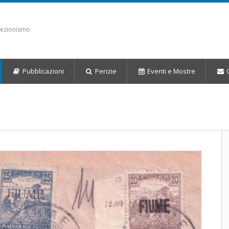
llezionismo
Pubblicazioni
Perizie
Eventi
e Mostre
C