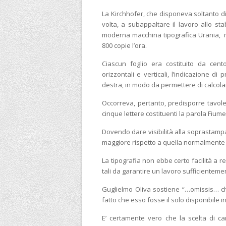
La Kirchhofer, che disponeva soltanto d
volta, a subappaltare il lavoro allo st
moderna macchina tipografica Urania, m
800 copie l’ora.
Ciascun foglio era costituito da cento
orizzontali e verticali, l’indicazione di
destra, in modo da permettere di calcolare 
Occorreva, pertanto, predisporre tavole 
cinque lettere costituenti la parola Fiume
Dovendo dare visibilità alla soprastampa, 
maggiore rispetto a quella normalmente u
La tipografia non ebbe certo facilità a r
tali da garantire un lavoro sufficienteme
Guglielmo Oliva sostiene “…omissis… che
fatto che esso fosse il solo disponibile in
E’ certamente vero che la scelta di car