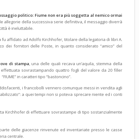
essaggio politico: Fiume non era più soggetta al nemico ormai
e allegorie della successiva serie definitiva, il messaggio diverrà
città è ineluttabile.
fu affidato ad Adolfo Kirchhofer, titolare della legatoria di libri A.
nco dei fornitori delle Poste, in quanto considerato “amico” del
rove di stampa
, una delle quali recava un’aquila, stemma della
e effettuata sovrastampando quattro fogli del valore da 20 filler
 “FIUME” in caratteri tipo “bastoncino”.
isfacenti, i francobolli vennero comunque messi in vendita agli
ntabilizzato”: a quei tempi non si poteva sprecare niente ed i conti
itta Kirchhofer di effettuare sovrastampe di tipo sostanzialmente
parte delle giacenze rinvenute ed inventariate presso le casse
eria centrale.