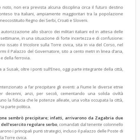
me noto, non era prevista alcuna disciplina circa il futuro destino
 conteso tra Italiani, ampiamente maggioritari tra la popolazione
l neocostituito Regno dei Serbi, Croati e Sloveni.
 autorizzazione allo sbarco dei militari italiani ed in attesa delle
 settimane, in una situazione di forte incertezza e di confusione:
no issato il tricolore sulla Torre civica, sita in via del Corso, nel
rmi il Palazzo del Governatore, sito a cento metri in linea d’aria,
e della ferrovia.
a a Susak, oltre i ponti sull’Eneo, oggi parte integrante della città,
enzionato a far precipitare gli eventi: a Fiume le diverse etnie
r decenni, anzi, per secoli, cementando una solida civiltà
uno la fiducia che le potenze alleate, una volta occupata la città,
a parte politica.
ione sembrò precipitare; infatti, arrivarono da Zagabria due
i dell’esercito regolare serbo
, comandati dal tenente colonnello
o i principali punti strategici, incluso il palazzo delle Poste di
la Torre civica.