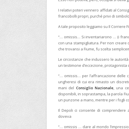
I relativi poteri vennero affidati al Cons
francobolli propri, purché privi di simbolo
A tale proposito leggiamo su Il Corriere Fi
“… omissis… Si inventariarono … (i francob
con una stampigliatura. Per non creare d
che trovansi a Fiume, fu scelta semplic
Le circostanze che indussero le autorit
un testimone d’eccezione, protagonista de
“… omissis… per l’affrancazione delle 
ungheresi di cui era rimasto un discre
mani del
Consiglio Nazionale
, una ce
disponibili, in soprastampa, la parola Fi
un punzone a mano, mentre per i fogli co
Il Depoli ci consente di comprendere an
doveva
“… omissis … dare al mondo l’impression