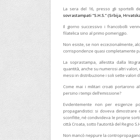
La sera del 16, presso gli sportelli d
sovrastampati “S.H.S.” (Srbija, Hrvatska
Il giorno successivo i francobolli ven
filatelica sino al primo pomeriggio.
Non esiste, se non eccezionalmente, alcu
corrispondenze quasi completamente pa
La soprastampa, allestita dalla litogr
quantità, anche su numerosi altri valori,
messi in distribuzione i soli sette valori da 2
Come mai i militari croati portarono al
persino i tempi dell’emissione?
Evidentemente non per esigenze pos
propagandistici: si doveva dimostrare 
sconfitte, né condivideva le proprie sort
città Croata, sotto l’autorità del Regno S.
Non mancò neppure la contropropaganda; l