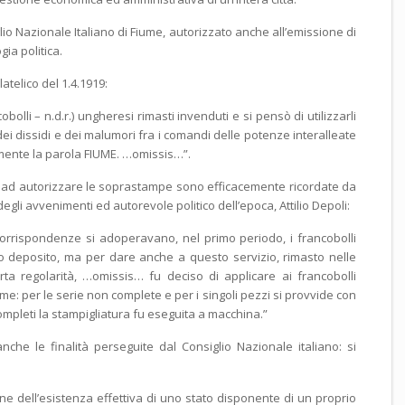
iglio Nazionale Italiano di Fiume, autorizzato anche all’emissione di
gia politica.
latelico del 1.4.1919:
olli – n.d.r.) ungheresi rimasti invenduti e si pensò di utilizzarli
ei dissidi e dei malumori fra i comandi delle potenze interalleate
emente la parola FIUME. …omissis…”.
à ad autorizzare le soprastampe sono efficacemente ricordate da
gli avvenimenti ed autorevole politico dell’epoca, Attilio Depoli:
corrispondenze si adoperavano, nel primo periodo, i francobolli
to deposito, ma per dare anche a questo servizio, rimasto nelle
rta regolarità, …omissis… fu deciso di applicare ai francobolli
ume: per le serie non complete e per i singoli pezzi si provvide con
mpleti la stampigliatura fu eseguita a macchina.”
che le finalità perseguite dal Consiglio Nazionale italiano: si
e dell’esistenza effettiva di uno stato disponente di un proprio