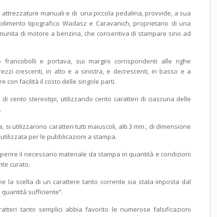
i attrezzature manuali e di una piccola pedalina, provvide, a sua
abilimento tipografico Wadasz e Caravanich, proprietario di una
unita di motore a benzina, che consentiva di stampare sino ad
 francobolli e portava, sui margini corrispondenti alle righe
 prezzi crescenti, in alto e a sinistra, e decrescenti, in basso e a
con facilità il costo delle singole parti.
di cento stereotipi, utilizzando cento caratteri di ciascuna delle
.
si utilizzarono caratteri tutti maiuscoli, alti 3 mm., di dimensione
tilizzata per le pubblicazioni a stampa.
eperire il necessario materiale da stampa in quantità e condizioni
nte curato.
 la scelta di un carattere tanto corrente sia stata imposta dal
 quantità sufficiente”.
atteri tanto semplici abbia favorito le numerose falsificazioni