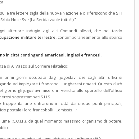
ca:
e sulle tre lettere sigla della nuova Nazione e ci riferiscono che S H
rbia Hoce Sve (La Serbia vuole tutto!!!).”
i ulteriore indugio agli alti Comandi alleati, che nel tardo
cupazione militare terrestre,
contemporaneamente allo sbarco
.
ono in città contingenti americani, inglesi e francesi.
 di A. Vazzo sul Corriere Filatelico:
i primi giorni occupata dagli jugoslavi che cogli altri uffici si
gando ad impiegare i francobolli ungheresi rimasti. Questo durò
 giorno gli jugoslavi misero in vendita allo sportello dell’ufficio
ngheresi soprastampati S.H.S.
 truppe italiane entrarono in città da cinque punti principali,
ficio postale i loro francobolli. …omissis…”
 Fiume (C.O.I.F.), da quel momento massimo organismo di potere,
blico.
estione economica ed amministrativa di un’intera città.