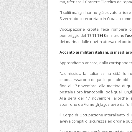
ma, riferisce il Corriere Filatelico dell’epo
“I soliti maligni hanno già trovato a ridir
S verrebbe interpretato in Croazia come S
L’occupazione croata fece rompere ogn
pomeriggio del
17.11.1918
iniziarono l’
oc
dei marinai dalle navi in attesa nel porto
Accanto ai militari italiani, si insediar
Apprendiamo ancora, dalla corrispondenza
“…omissis… la italianissima città fu ne
impossessarono di quello postale obbli
fino al 17 novembre, alla mattina di quel
postale i loro francobolli , cioè quelli u
Alla sera del 17 novembre, allorché le
sparirono da Fiume gli Jugoslavi e dall’uf
Il Corpo di Occupazione Interalleato di
aveva compiti di sicurezza ed ordine pub
Esso non poteva, però, occuparsi della g