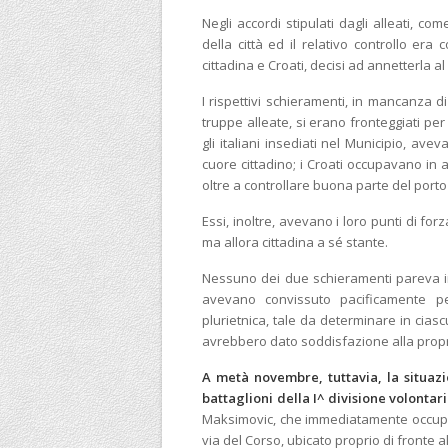
Negli accordi stipulati dagli alleati, co
della città ed il relativo controllo era
cittadina e Croati, decisi ad annetterla a
I rispettivi schieramenti, in mancanza di
truppe alleate, si erano fronteggiati per
gli italiani insediati nel Municipio, aveva
cuore cittadino; i Croati occupavano in a
oltre a controllare buona parte del porto 
Essi, inoltre, avevano i loro punti di forz
ma allora cittadina a sé stante.
Nessuno dei due schieramenti pareva int
avevano convissuto pacificamente pe
plurietnica, tale da determinare in ciasc
avrebbero dato soddisfazione alla propri
A metà novembre, tuttavia, la situaz
battaglioni della I^ divisione volontar
Maksimovic, che immediatamente occuparon
via del Corso, ubicato proprio di fronte al