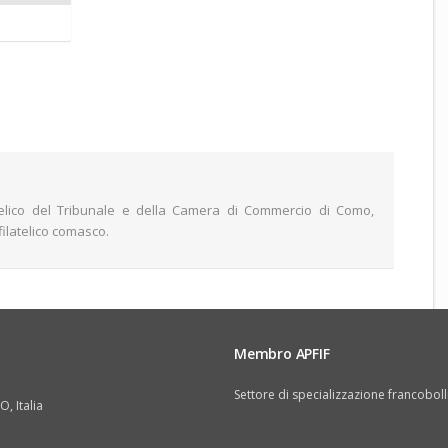
atelico del Tribunale e della Camera di Commercio di Como,
filatelico comasco.
Membro APFIF
Settore di specializzazione francoboll
CO
,
Italia