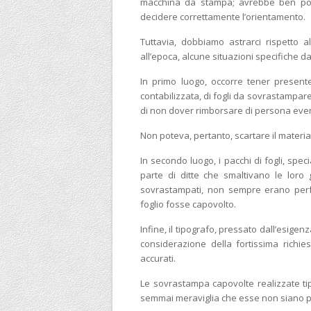
macchina da stampa; avrebbe ben potu
decidere correttamente l’orientamento.
Tuttavia, dobbiamo astrarci rispetto a
all’epoca, alcune situazioni specifiche d
In primo luogo, occorre tener presente
contabilizzata, di fogli da sovrastampa
di non dover rimborsare di persona eve
Non poteva, pertanto, scartare il materia
In secondo luogo, i pacchi di fogli, spec
parte di ditte che smaltivano le loro 
sovrastampati, non sempre erano perf
foglio fosse capovolto.
Infine, il tipografo, pressato dall’esige
considerazione della fortissima richies
accurati.
Le sovrastampa capovolte realizzate tip
semmai meraviglia che esse non siano po