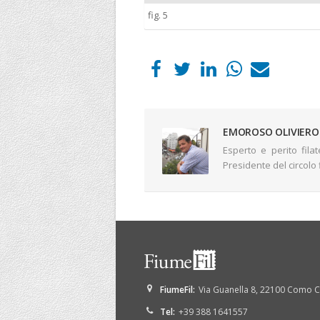
fig. 5
EMOROSO OLIVIERO
Esperto e perito fil
Presidente del circolo 
FiumeFil
:
Via Guanella 8
,
22100
Como
Tel:
+39 388 1641557