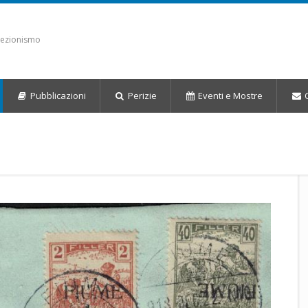
llezionismo
Pubblicazioni
Perizie
Eventi
e Mostre
C