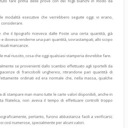
to fare prima delle prove con dei fogli bianchi in modo da
lle modalità esecutive che verrebbero seguite oggi: vi erano,
a considerare.
 che il tipografo riceveva dalle Poste una certa quantità, già
re e doveva renderne una pari quantità, sovrastampati, allo scopo
ntuali mancanze.
le mal riuscito, cosa che oggi qualsiasi stamperia dovrebbe fare.
ialmente se provenienti dallo scambio effettuato agli sportelli da
giacenze di francobolli ungheresi, ritirandone pari quantità di
ettamente ordinati ed era normale che, nella massa, qualche
nza di stampare man mano tutte le carte valori disponibili, anche in
ta filatelica, non aveva il tempo di effettuare controlli troppo
ograficamente, pertanto, furono abbastanza facili a verificarsi;
i così numerose, specialmente per alcuni valori.