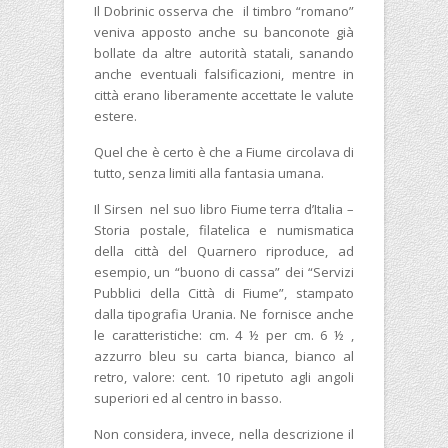
Il Dobrinic osserva che il timbro “romano”
veniva apposto anche su banconote già
bollate da altre autorità statali, sanando
anche eventuali falsificazioni, mentre in
città erano liberamente accettate le valute
estere.
Quel che è certo è che a Fiume circolava di
tutto, senza limiti alla fantasia umana.
Il Sirsen nel suo libro Fiume terra d’Italia –
Storia postale, filatelica e numismatica
della città del Quarnero riproduce, ad
esempio, un “buono di cassa” dei “Servizi
Pubblici della Città di Fiume”, stampato
dalla tipografia Urania. Ne fornisce anche
le caratteristiche: cm. 4 ½ per cm. 6 ½ ,
azzurro bleu su carta bianca, bianco al
retro, valore: cent. 10 ripetuto agli angoli
superiori ed al centro in basso.
Non considera, invece, nella descrizione il