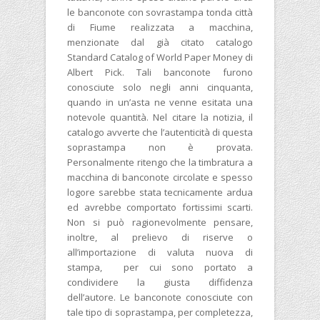
le banconote con sovrastampa tonda città
di Fiume realizzata a macchina,
menzionate dal già citato catalogo
Standard Catalog of World Paper Money di
Albert Pick. Tali banconote furono
conosciute solo negli anni cinquanta,
quando in un’asta ne venne esitata una
notevole quantità. Nel citare la notizia, il
catalogo avverte che l’autenticità di questa
soprastampa non è provata.
Personalmente ritengo che la timbratura a
macchina di banconote circolate e spesso
logore sarebbe stata tecnicamente ardua
ed avrebbe comportato fortissimi scarti.
Non si può ragionevolmente pensare,
inoltre, al prelievo di riserve o
all’importazione di valuta nuova di
stampa, per cui sono portato a
condividere la giusta diffidenza
dell’autore. Le banconote conosciute con
tale tipo di soprastampa, per completezza,