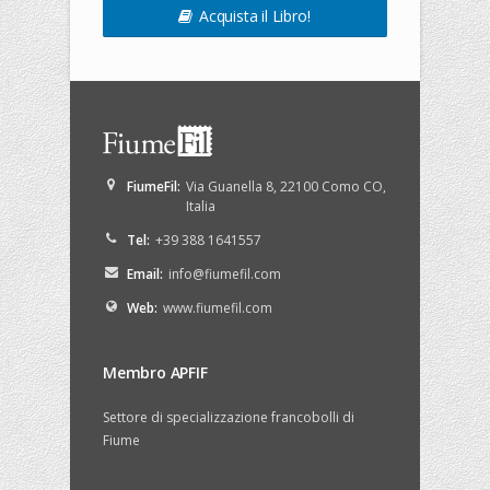
Acquista il Libro!
FiumeFil
:
Via Guanella 8
,
22100
Como
CO
,
Italia
Tel:
+39 388 1641557
Email:
info@fiumefil.com
Web:
www.fiumefil.com
Membro APFIF
Settore di specializzazione francobolli di
Fiume