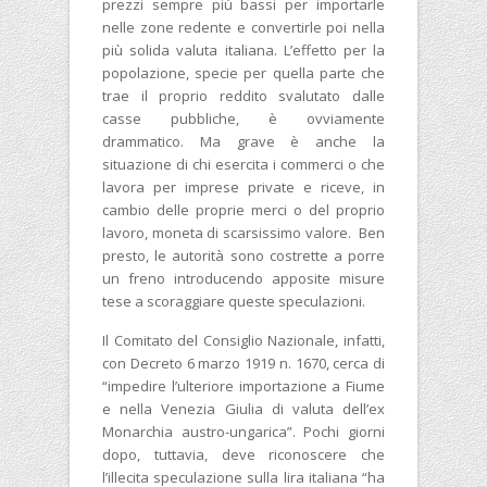
prezzi sempre più bassi per importarle
nelle zone redente e convertirle poi nella
più solida valuta italiana. L’effetto per la
popolazione, specie per quella parte che
trae il proprio reddito svalutato dalle
casse pubbliche, è ovviamente
drammatico. Ma grave è anche la
situazione di chi esercita i commerci o che
lavora per imprese private e riceve, in
cambio delle proprie merci o del proprio
lavoro, moneta di scarsissimo valore. Ben
presto, le autorità sono costrette a porre
un freno introducendo apposite misure
tese a scoraggiare queste speculazioni.
Il Comitato del Consiglio Nazionale, infatti,
con Decreto 6 marzo 1919 n. 1670, cerca di
“impedire l’ulteriore importazione a Fiume
e nella Venezia Giulia di valuta dell’ex
Monarchia austro-ungarica”. Pochi giorni
dopo, tuttavia, deve riconoscere che
l’illecita speculazione sulla lira italiana “ha