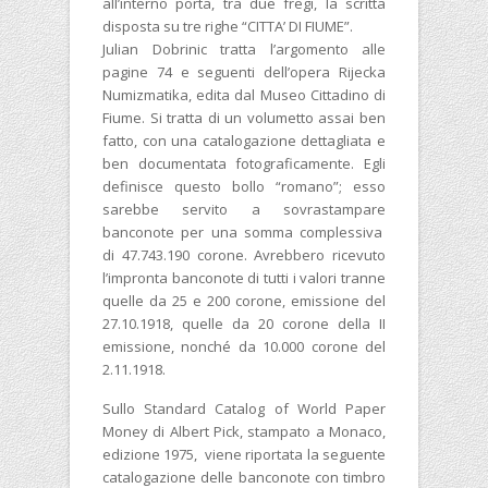
all’interno porta, tra due fregi, la scritta
disposta su tre righe “CITTA’ DI FIUME”.
Julian Dobrinic tratta l’argomento alle
pagine 74 e seguenti dell’opera Rijecka
Numizmatika, edita dal Museo Cittadino di
Fiume. Si tratta di un volumetto assai ben
fatto, con una catalogazione dettagliata e
ben documentata fotograficamente. Egli
definisce questo bollo “romano”; esso
sarebbe servito a sovrastampare
banconote per una somma complessiva
di 47.743.190 corone. Avrebbero ricevuto
l’impronta banconote di tutti i valori tranne
quelle da 25 e 200 corone, emissione del
27.10.1918, quelle da 20 corone della II
emissione, nonché da 10.000 corone del
2.11.1918.
Sullo Standard Catalog of World Paper
Money di Albert Pick, stampato a Monaco,
edizione 1975, viene riportata la seguente
catalogazione delle banconote con timbro