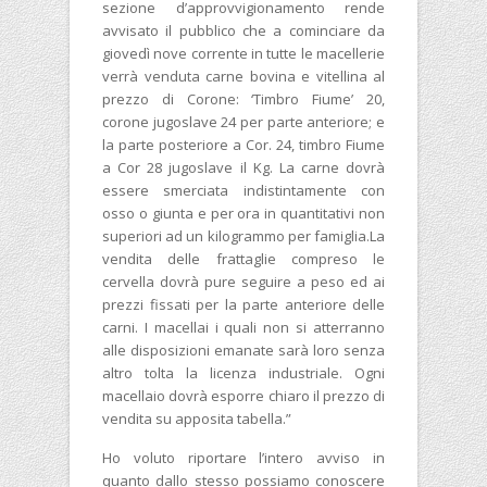
sezione d’approvvigionamento rende
avvisato il pubblico che a cominciare da
giovedì nove corrente in tutte le macellerie
verrà venduta carne bovina e vitellina al
prezzo di Corone: ‘Timbro Fiume’ 20,
corone jugoslave 24 per parte anteriore; e
la parte posteriore a Cor. 24, timbro Fiume
a Cor 28 jugoslave il Kg. La carne dovrà
essere smerciata indistintamente con
osso o giunta e per ora in quantitativi non
superiori ad un kilogrammo per famiglia.La
vendita delle frattaglie compreso le
cervella dovrà pure seguire a peso ed ai
prezzi fissati per la parte anteriore delle
carni. I macellai i quali non si atterranno
alle disposizioni emanate sarà loro senza
altro tolta la licenza industriale. Ogni
macellaio dovrà esporre chiaro il prezzo di
vendita su apposita tabella.”
Ho voluto riportare l’intero avviso in
quanto dallo stesso possiamo conoscere