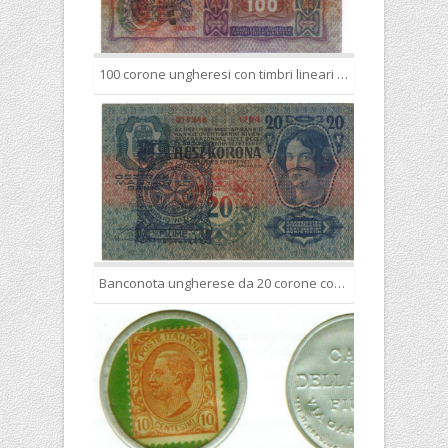
100 corone ungheresi con timbri lineari croati, trasformate in corone fiumane con nuovo timbro rettangolare.
Banconota ungherese da 20 corone con il timbro rettangolare del Consiglio Nazionale