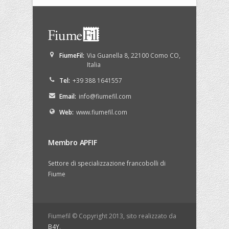
FiumeFil
:
Via Guanella 8
,
22100
Como
CO
,
Italia
Tel:
+39 388 1641557
Email:
info@fiumefil.com
Web:
www.fiumefil.com
Membro APFIF
Settore di specializzazione francobolli di
Fiume
Fiumefil © Copyright 2013, sito realizzato da
B4Y
.