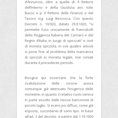
d’Annunzio, oltre a quelle di: Il Rettore
dell’Interno e della Giustizia avv. Icilio
Baccic e p. Il Rettore delle Finanze e del
Tesoro ing. Luigi Bescocca. Con questo
Decreto n. 10/920, datato 29.9.1020, “si
permette l’uso unicamente di francobolli
della Reggenza Italiana del Carnaro e del
Regno d’Italia, in luogo di spezzati” e cioè
di moneta spicciola. In soli quattro articoli
si pone fine al problema della mancanza
di spiccioli in moneta legale, mai coniati
durante il precedente periodo.
Bisogna qui osservare che la forte
svalutazione delle corone aveva
comunque già attenuato l’esigenza delle
monetine, in quanto il relativo ruolo veniva
in parte assolto dalle stesse banconote di
piccolo taglio. Si erano poi diffusi, come già
esposto, succedanei di vario tipo. In base
all’art. 2 del decreto, a partire dal 1.10.1920