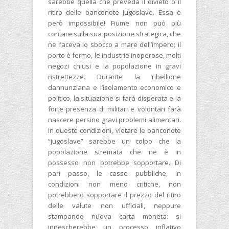
sarebbe quella che preveda il divieto o il
ritiro delle banconote Jugoslave. Essa è
però impossibile! Fiume non può più
contare sulla sua posizione strategica, che
ne faceva lo sbocco a mare dell’impero; il
porto è fermo, le industrie inoperose, molti
negozi chiusi e la popolazione in gravi
ristrettezze. Durante la ribellione
dannunziana e l’isolamento economico e
politico, la situazione si farà disperata e la
forte presenza di militari e volontari farà
nascere persino gravi problemi alimentari.
In queste condizioni, vietare le banconote
“jugoslave” sarebbe un colpo che la
popolazione stremata che ne è in
possesso non potrebbe sopportare. Di
pari passo, le casse pubbliche, in
condizioni non meno critiche, non
potrebbero sopportare il prezzo del ritiro
delle valute non ufficiali, neppure
stampando nuova carta moneta: si
innescherebbe un processo inflativo