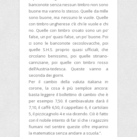
banconote senza nessun timbro non sono
buone ma vanno lo stesso. Quelle da mille
sono buone, ma nessuno le vuole. Quelle
con timbro ungherese c’è chi le vuole e chi
no. Quelle con timbro croato sono un po’
false, un po’ quasi false, un po’ buone. Poi
ci sono le banconote cecoslovacche, poi
quelle S.H.S. proprio quasi ufficiali, che
circolano benissimo, poi quelle stiriano-
carinziane, poi quelle con timbro rosso
dell’Austria-tedesca. Queste vanno a
seconda dei giorni.
Per il cambio della valuta italiana in
corone, la cosa è più semplice ancora:
basta leggere il bollettino di cambio che è
per esempio 7,50. Il cambiavalute darà il
7,10, il caffè 6,50, il cappellaio 6, il cartolaio
5, il pizzicagnolo 4 e via dicendo. Ciò è fatto
con il nobile intento di far sì che i ragazzini
fiumani nel sentire queste cifre imparino
la matematica senza andare a scuola.”.