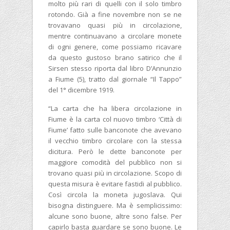
molto più rari di quelli con il solo timbro
rotondo. Già a fine novembre non se ne
trovavano quasi più in circolazione,
mentre continuavano a circolare monete
di ogni genere, come possiamo ricavare
da questo gustoso brano satirico che il
Sirsen stesso riporta dal libro D’Annunzio
a Fiume (5), tratto dal giornale “Il Tappo”
del 1° dicembre 1919.
“La carta che ha libera circolazione in
Fiume è la carta col nuovo timbro ‘Città di
Fiume’ fatto sulle banconote che avevano
il vecchio timbro circolare con la stessa
dicitura. Però le dette banconote per
maggiore comodità del pubblico non si
trovano quasi più in circolazione. Scopo di
questa misura è evitare fastidi al pubblico.
Così circola la moneta jugoslava. Qui
bisogna distinguere. Ma è semplicissimo:
alcune sono buone, altre sono false. Per
capirlo basta guardare se sono buone. Le