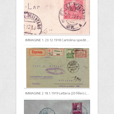
IMMAGINE 1. 23.12.1918 Cartolina spedita dall’Ufficio di Posta Militare n. 83 per l’Italia in tariffa per l'interno (10 filler).
IMMAGINE 2 18.1.1919 Lettera (20 filler) commerciale, raccomandata (25 f.), espresso (60 f.) per l’Italia nella tariffa complessiva di 1,05 corone. Affrancatura mista francobollo ungherese e fiumano