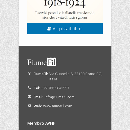
Acquista il Libro!
FiumeFil
:
Via Guanella 8
,
22100
Como
CO
,
Italia
Tel:
+39 388 1641557
Email:
info@fiumefil.com
Web:
www.fiumefil.com
Membro APFIF