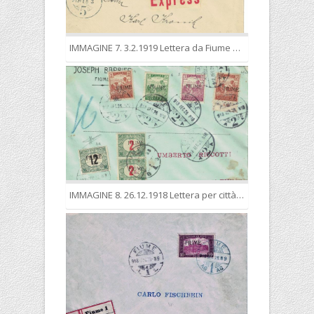
IMMAGINE 7. 3.2.1919 Lettera da Fiume 5 Belvedere per l’Austria, trattata come “interno” (20 filler), raccomandata (25 f.) per espresso (60 f.) scritta al padre dal filatelista Leopoldo Kronik
IMMAGINE 8. 26.12.1918 Lettera per città affrancata in modo insufficiente (12 f.) e per questo tassata, come d’uso, per il doppio della tariffa mancante a comporre la tariffa per “interno” (20 f.)