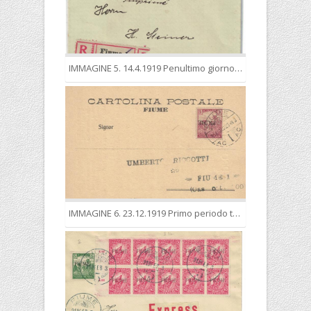
IMMAGINE 5. 14.4.1919 Penultimo giorno di validità dei francobolli in filler. Letterina aperta per linterno (Susak), spedita come stampe (5 f.) urgenti (+ 2 f.), raccomandate (25 f.), in tariffa
IMMAGINE 6. 23.12.1919 Primo periodo tariffario. Spedizione di concezione filatelica come stampa per città, nella corretta tariffa di 3 filler. Il francobollo reca la sovrastampa capovolta.