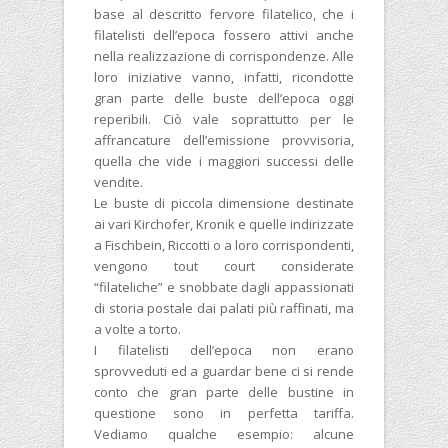
base al descritto fervore filatelico, che i
filatelisti dell’epoca fossero attivi anche
nella realizzazione di corrispondenze. Alle
loro iniziative vanno, infatti, ricondotte
gran parte delle buste dell’epoca oggi
reperibili. Ciò vale soprattutto per le
affrancature dell’emissione provvisoria,
quella che vide i maggiori successi delle
vendite.
Le buste di piccola dimensione destinate
ai vari Kirchofer, Kronik e quelle indirizzate
a Fischbein, Riccotti o a loro corrispondenti,
vengono tout court considerate
“filateliche” e snobbate dagli appassionati
di storia postale dai palati più raffinati, ma
a volte a torto.
I filatelisti dell’epoca non erano
sprovveduti ed a guardar bene ci si rende
conto che gran parte delle bustine in
questione sono in perfetta tariffa.
Vediamo qualche esempio: alcune