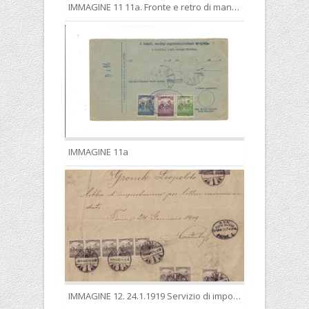
IMMAGINE 11 11a. Fronte e retro di mandato bilingue di pagamento per l’Ungheria, accettato il 18.10.1918 e giunto a Budapest il 18.12.1918. Poco dopo il servizio venne disdettato.
IMMAGINE 11a
IMMAGINE 12. 24.1.1919 Servizio di impostazione per lettere raccomandate.