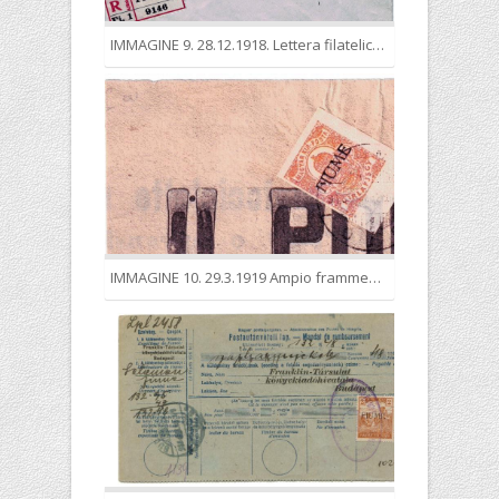
IMMAGINE 9. 28.12.1918. Lettera filatelica non in tariffa affrancata con il 10 cor. II tiratura tipografica
IMMAGINE 10. 29.3.1919 Ampio frammento di fascetta per giornali affrancata con 2 f. sovrastampato a mano.