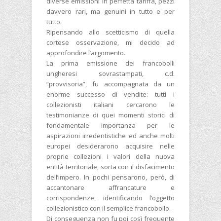
diverse emissioni in perfetta tariffa, pezzi
davvero rari, ma genuini in tutto e per
tutto.
Ripensando allo scetticismo di quella
cortese osservazione, mi decido ad
approfondire l’argomento.
La prima emissione dei francobolli
ungheresi sovrastampati, c.d.
“provvisoria”, fu accompagnata da un
enorme successo di vendite: tutti i
collezionisti italiani cercarono le
testimonianze di quei momenti storici di
fondamentale importanza per le
aspirazioni irredentistiche ed anche molti
europei desiderarono acquisire nelle
proprie collezioni i valori della nuova
entità territoriale, sorta con il disfacimento
dell’impero. In pochi pensarono, però, di
accantonare affrancature e
corrispondenze, identificando l’oggetto
collezionistico con il semplice francobollo.
Di conseguenza non fu poi così frequente