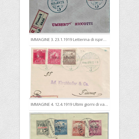
IMMAGINE 3. 23.1.1919 Letterina di ispirazione filatelica indirizzata al noto filatelista Umberto Riccotti nell’esatta tariffa delle lettere locali (15 cent.) raccomandate (25 cent.).
IMMAGINE 4. 12.4.1919 Ultimi giorni di validità dei francobolli in filler. Letterina locale raccomandata nell’esatta tariffa complessiva di 40 filler.