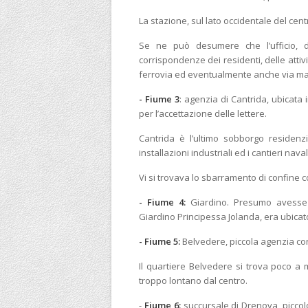
La stazione, sul lato occidentale del cent
Se ne può desumere che l’ufficio, do
corrispondenze dei residenti, delle attiv
ferrovia ed eventualmente anche via ma
- Fiume 3
: agenzia di Cantrida, ubicata i
per l’accettazione delle lettere.
Cantrida è l’ultimo sobborgo residenzi
installazioni industriali ed i cantieri naval
Vi si trovava lo sbarramento di confine con
- Fiume 4:
Giardino. Presumo avesse 
Giardino Principessa Jolanda, era ubicato
- Fiume 5:
Belvedere, piccola agenzia co
Il quartiere Belvedere si trova poco a
troppo lontano dal centro.
-
Fiume 6:
succursale di Drenova, piccol