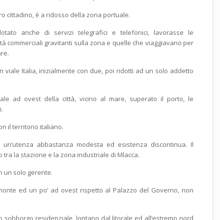
ro cittadino, è a ridosso della zona portuale.
tato anche di servizi telegrafici e telefonici, lavorasse le
ità commerciali gravitanti sulla zona e quelle che viaggiavano per
re.
n viale Italia, inizialmente con due, poi ridotti ad un solo addetto
ale ad ovest della città, vicino al mare, superato il porto, le
i.
 il territorio italiano.
un’utenza abbastanza modesta ed esistenza discontinua. Il
 tra la stazione e la zona industriale di Mlacca.
n un solo gerente.
 monte ed un po’ ad ovest rispetto al Palazzo del Governo, non
o sobborgo residenziale, lontano dal litorale ed all’estremo nord