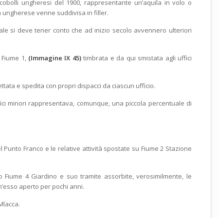
cobolli ungheresi del 1900, rappresentante un’aquila in volo o
a ungherese venne suddivisa in filler.
ale si deve tener conto che ad inizio secolo avvennero ulteriori
a Fiume 1,
(Immagine IX 45)
timbrata e da qui smistata agli uffici
ttata e spedita con propri dispacci da ciascun ufficio.
fici minori rappresentava, comunque, una piccola percentuale di
l Punto Franco e le relative attività spostate su Fiume 2 Stazione
 Fiume 4 Giardino e suo tramite assorbite, verosimilmente, le
nch’esso aperto per pochi anni.
 Mlacca.