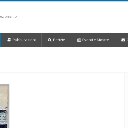
llezionismo
Pubblicazioni
Perizie
Eventi
e Mostre
C