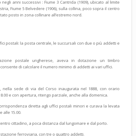
o negli anni successivi : Fiume 3 Cantrida (1909), ubicato al limite
Istria, Fiume 5 Belvedere (1906), sulla collina, poco sopra il centro
itato posto in zona collinare all’estremo nord.
ici postali: la posta centrale, le succursali con due o più addetti e
zzazione postale ungherese, aveva in dotazione un timbro
consente di calcolare il numero minimo di addetti ai vari uffici.
te, nella sede di via del Corso inaugurata nel 1888, con orario
 18.00 e con apertura, ritengo parziale, anche alla domenica.
 corrispondenza diretta agli uffici postali minori e curava la levata
e alle 15.00.
centro cittadino, a poca distanza dal lungomare e dal porto.
 stazione ferroviaria, con tre o quattro addetti.