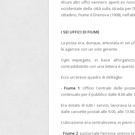
Alcuni altri uffici vennero aperti ex nov
occidentale della città sulla strada per l’
cittadino, Fiume 6 Drenova (1908), nell’ab
I SEI UFFICI DI FIUME
La posta era, dunque, articolata in sei uff
le agenzie con un solo gerente.
Ogni impiegato, in base all’organi
contraddistinto con una lettera e questo 
Ecco un breve quadro di dettaglio:
-
Fiume 1
: Ufficio Centrale delle pos
continuato per il pubblico dalle 8.00 alle
Era dotato di tutti i servizi, lavorava la
dalle cassette postali alle 9.00, alle 13.00 
L’ubicazione era centralissima, in pieno 
-
Fiume 2
: succursale Ferrovia, presso la