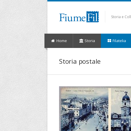
Storia e Co
Home
Storia
Filatelia
Storia postale