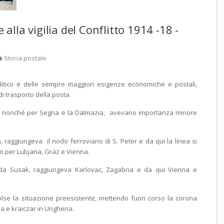
e alla vigilia del Conflitto 1914 -18 -
Storia postale
itico e delle sempre maggiori esigenze economiche e postali,
 di trasporto della posta.
ia, nonché per Segna e la Dalmazia, avevano importanza minore
ia, raggiungeva il nodo ferroviario di S. Peter e da qui la linea si
tro per Lubjana, Graz e Vienna.
 da Susak, raggiungeva Karlovac, Zagabria e da qui Vienna e
se la situazione preesistente, mettendo fuori corso la corona
ia e kraiczar in Ungheria.