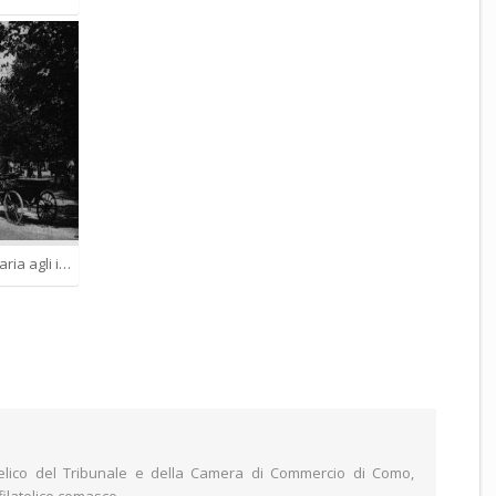
Immagine IX 42 – Fiume Stazione ferroviaria agli inizi del 900.
atelico del Tribunale e della Camera di Commercio di Como,
filatelico comasco.