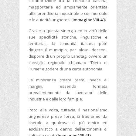
collaborazione tra la comunità italiana,
maggioritaria ed ampiamente orientata
all’imprenditoria industriale e commerciale
e le autorità ungheresi (
Immagine VIII 40)
.
Grazie a questa sinergia ed in virtù delle
sue specificità storiche, linguistiche e
territoriali, la comunità italiana poté
dirigere il municipio, per alcuni decenni,
disporre di un proprio Landtag, ovvero un
consiglio regionale chiamato “Dieta di
Fiume” e godere di una certa autonomia.
La minoranza croata restò, invece ai
margini, essendo formata
prevalentemente da lavoratori delle
industrie e dalle loro famiglie.
Poco alla volta, tuttavia, il nazionalismo
ungherese prese forza, si trasformò da
liberale a qualcosa di più etnico ed
esclusivistico a danno dell’autonomia di
italiani e croati
(Immagine VIII 41)
.