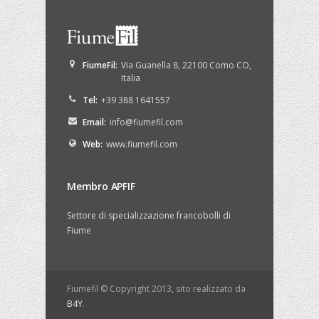
FiumeFil
:
Via Guanella 8
,
22100
Como
CO
,
Italia
Tel:
+39 388 1641557
Email:
info@fiumefil.com
Web:
www.fiumefil.com
Membro APFIF
Settore di specializzazione francobolli di
Fiume
Fiumefil © Copyright 2013, sito realizzato da
B4Y
.