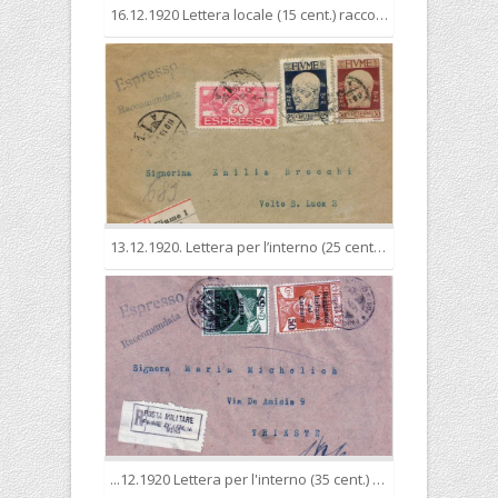
16.12.1920 Lettera locale (15 cent.) raccomandata (30 cent.) nell'esatta tariffa complessiva di 45 cent.
13.12.1920. Lettera per l’interno (25 cent.) raccomandata (30 cent.) espresso (50 cent.) nell'esatta tariffa complessiva di 1,05 lire
...12.1920 Lettera per l'interno (35 cent.) raccomandata (30 cent.) espresso (50 cent.) nell'esatta tariffa complessiva di lire 1,05. Bollo di arrivo a Trieste 12.12.1920.