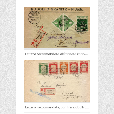
Lettera raccomandata affrancata con valori "nave", soli francobolli in validità postale il 31.1.1921 e solo successivamente integrata dal controllore (K) con i nuovi valori "Governo Provvisorio"
Lettera raccomandata, con francobolli con la nuova soprastampa, misti a non soprastampati. La tariffa applicata è ancora quella precedente, nonostante il cambio tariffario del 1° febbraio