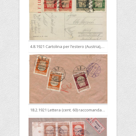
4.8.1921 Cartolina per l’estero (Austria),spedita nell’esatta tariffa di 40 cent., come cartolina postale, in quanto contenente comunicazioni epistolari
18.2.1921 Lettera (cent. 60) raccomandata (cent. 60) espresso (lire 1,20) per l’Austria, affrancata al retro, nell’esatta tariffa complessiva di 2,40 lire. Inconsueto il timbro di arrivo a Vienna.