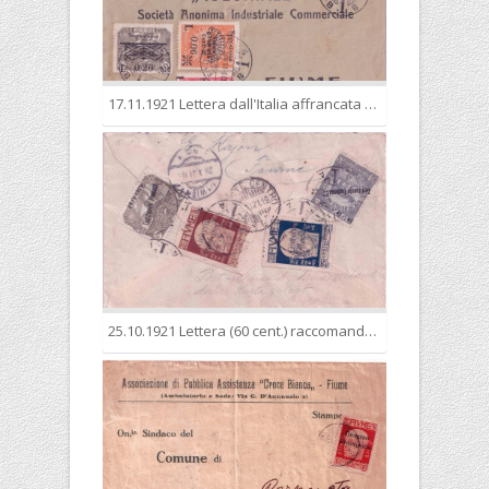
17.11.1921 Lettera dall'Italia affrancata 25 in luogo di 40 cent. e per questo tassata a Fiume per il doppio della tariffa mancante
25.10.1921 Lettera (60 cent.) raccomandata (60 cent.) per l'estero (Austria), carente di 5 cent., ma tollerata..