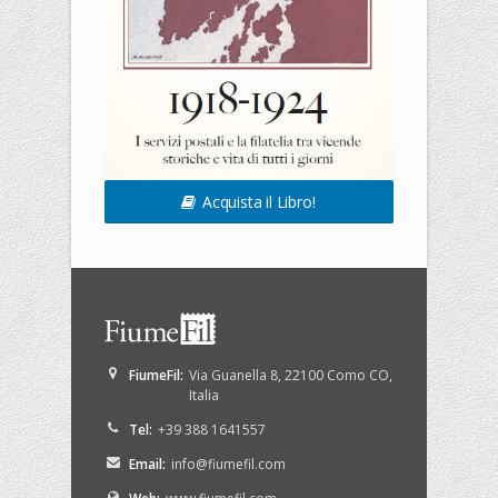
Acquista il Libro!
FiumeFil
:
Via Guanella 8
,
22100
Como
CO
,
Italia
Tel:
+39 388 1641557
Email:
info@fiumefil.com