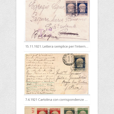
15.11.1921. Lettera semplice per l'interno, rispedita da Roma a Bologna. Tassata in quanto superava il peso.
7.4.1921 Cartolina con corrispondenze epistolari per l’interno, spedita il 7.4.1921 nell’esatta tariffa di 25 cent.