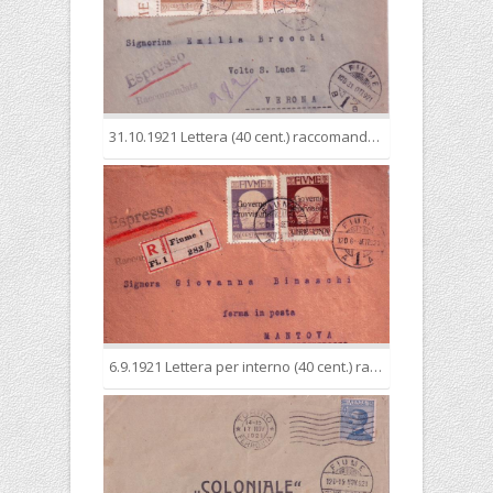
31.10.1921 Lettera (40 cent.) raccomandata (40 cent.) espresso (50 cent.) per l'interno nell'esatta tariffa complessiva di 1,30 lire
6.9.1921 Lettera per interno (40 cent.) raccomantata (40 cent.) Espresso (50 cent.) fermo posta (20 cent.) nella regolare tariffa complessiva di 1,50 lire.