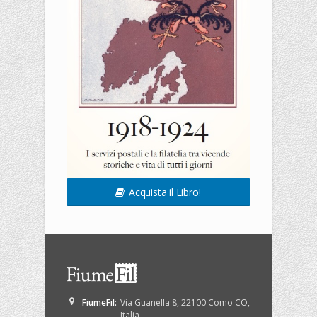
Acquista il Libro!
FiumeFil
:
Via Guanella 8
,
22100
Como
CO
,
Italia