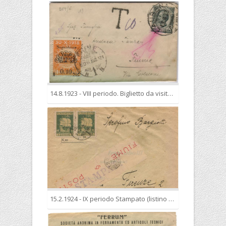
14.8.1923 - VIII periodo. Biglietto da visita per l’interno da Laurana, con affrancatura insufficiente, tassato in arrivo a Fiume per 10 cent., pari al doppio della tariffa mancante.
15.2.1924 - IX periodo Stampato (listino di vendita) nell’esatta tariffa di 10 cent. E’ visibile sul fronte il bollo Quartiere Postale apposto a Firenze.