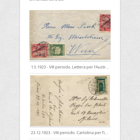
1.5.1923 - VIII periodo. Lettera per l’Austria nella tariffa per l’estero ridotta, in base agli accordi di Portorose, di 75 cent.
23.12.1923 - VIII periodo. Cartolina per l’interno nella tariffa di 30 cent.