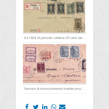
6.3.1924 -IX periodo. Lettera (75 cent. tariffa ridotta in base agli accordi di Portorose) raccomandata espresso (1 lira racc. e 2 lire espresso per l’estero) nella tariffa complessiva di L. 3,75
Servizio di riconoscimento tramite procura postale con le relative tasse: 1917 1 L., 1918 1 L., 1919 1 L., 1920 2 L., 1921 1 L., 1924 (IX periodo) 2 L.