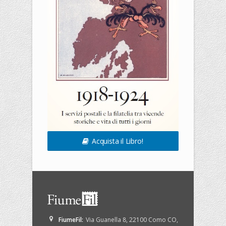
Acquista il Libro!
FiumeFil
:
Via Guanella 8
,
22100
Como
CO
,